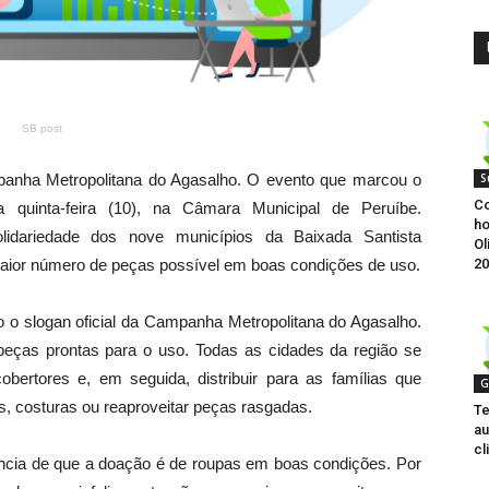
SB post
S
panha Metropolitana do Agasalho. O evento que marcou o
Co
 quinta-feira (10), na Câmara Municipal de Peruíbe.
ho
idariedade dos nove municípios da Baixada Santista
Ol
20
maior número de peças possível em boas condições de uso.
 o slogan oficial da Campanha Metropolitana do Agasalho.
peças prontas para o uso. Todas as cidades da região se
ertores e, em seguida, distribuir para as famílias que
G
s, costuras ou reaproveitar peças rasgadas.
Te
au
cl
ncia de que a doação é de roupas em boas condições. Por