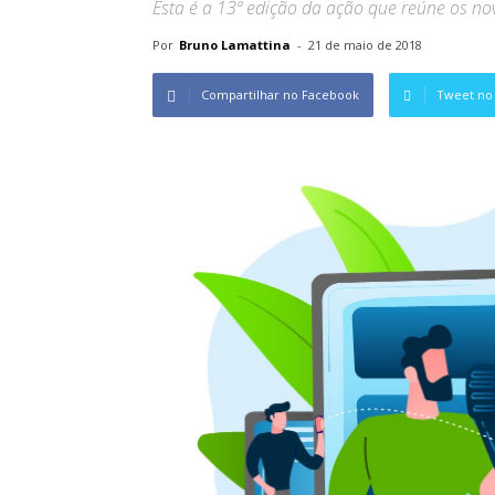
Esta é a 13ª edição da ação que reúne os no
Por
Bruno Lamattina
-
21 de maio de 2018
Compartilhar no Facebook
Tweet no 