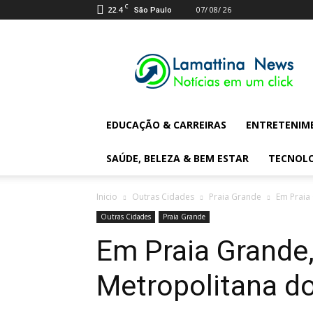
C
22.4
07/ 08/ 26
São Paulo
Lamattina
Digital
News
EDUCAÇÃO & CARREIRAS
ENTRETENIM
SAÚDE, BELEZA & BEM ESTAR
TECNOL
Inicio
Outras Cidades
Praia Grande
Em Praia
Outras Cidades
Praia Grande
Em Praia Grand
Metropolitana d