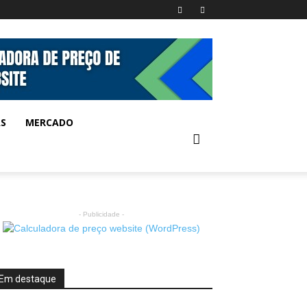
AS
MERCADO
- Publicidade -
Em destaque