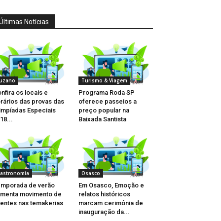
Últimas Notícias
uzano
Turismo & Viagem
nfira os locais e
Programa Roda SP
rários das provas das
oferece passeios a
impíadas Especiais
preço popular na
18...
Baixada Santista
astronomia
Osasco
mporada de verão
Em Osasco, Emoção e
menta movimento de
relatos históricos
ientes nas temakerias
marcam cerimônia de
inauguração da...