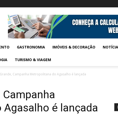
ENTO
GASTRONOMIA
IMÓVEIS & DECORAÇÃO
NOTÍCI
OGIA
TURISMO & VIAGEM
 Grande, Campanha Metropolitana do Agasalho é lançada
e, Campanha
o Agasalho é lançada