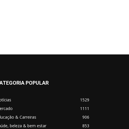
ATEGORIA POPULAR
tícias
1529
ercado
1111
ucação & Carreiras
906
úde, beleza & bem estar
853