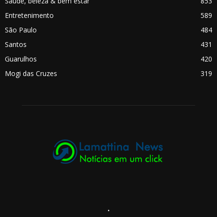
Saúde, beleza & bem estar
853
Entretenimento
589
São Paulo
484
Santos
431
Guarulhos
420
Mogi das Cruzes
319
.