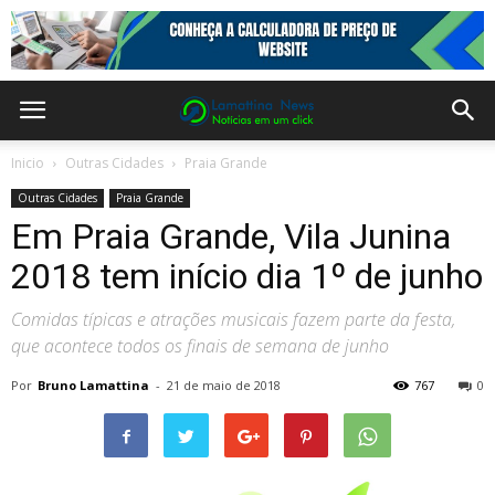
Inicio
Outras Cidades
Praia Grande
Outras Cidades
Praia Grande
Em Praia Grande, Vila Junina
2018 tem início dia 1º de junho
Comidas típicas e atrações musicais fazem parte da festa,
que acontece todos os finais de semana de junho
Por
Bruno Lamattina
-
21 de maio de 2018
767
0