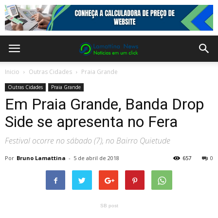
Inicio
Outras Cidades
Praia Grande
Outras Cidades
Praia Grande
Em Praia Grande, Banda Drop
Side se apresenta no Fera
Festival ocorre no sábado (7), no Bairro Quietude
Por
Bruno Lamattina
-
5 de abril de 2018
657
0
SB post