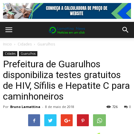
Inicio
Cidades
Guarulhos
Cidades
Guarulhos
Prefeitura de Guarulhos
disponibiliza testes gratuitos
de HIV, Sífilis e Hepatite C para
caminhoneiros
Por
Bruno Lamattina
-
8 de maio de 2018
726
0