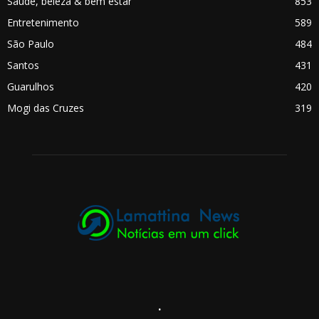
Saúde, beleza & bem estar
853
Entretenimento
589
São Paulo
484
Santos
431
Guarulhos
420
Mogi das Cruzes
319
.