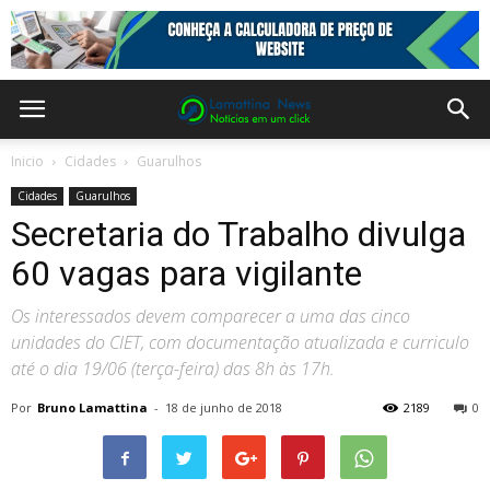
Inicio
Cidades
Guarulhos
Cidades
Guarulhos
Secretaria do Trabalho divulga
60 vagas para vigilante
Os interessados devem comparecer a uma das cinco
unidades do CIET, com documentação atualizada e curriculo
até o dia 19/06 (terça-feira) das 8h às 17h.
Por
Bruno Lamattina
-
18 de junho de 2018
2189
0