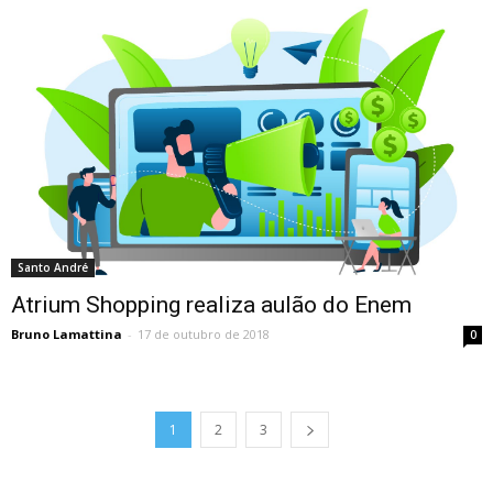
Santo André
Atrium Shopping realiza aulão do Enem
Bruno Lamattina
-
17 de outubro de 2018
0
1
2
3