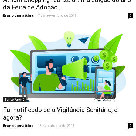
da Feira de Adoção...
Bruno Lamattina
-
7 de novembro de 2018
0
Santo André
Fui notificado pela Vigilância Sanitária, e
agora?
Bruno Lamattina
-
18 de outubro de 2018
0