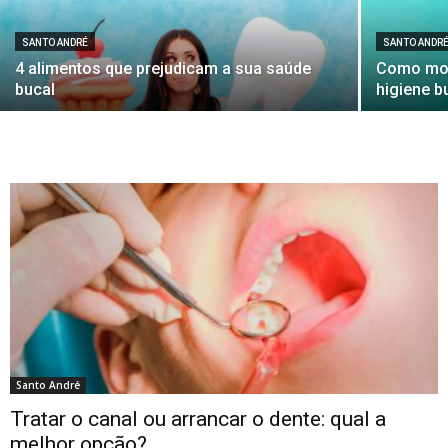
SANTO ANDRÉ
SANTO ANDR
4 alimentos que prejudicam a sua saúde
Como mon
bucal
higiene b
Santo André
Tratar o canal ou arrancar o dente: qual a
melhor opção?