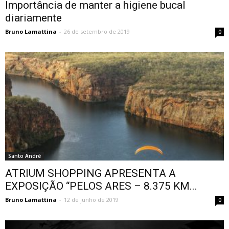
Importância de manter a higiene bucal
diariamente
Bruno Lamattina
-
26 de setembro de 2019
0
Santo André
ATRIUM SHOPPING APRESENTA A
EXPOSIÇÃO “PELOS ARES – 8.375 KM...
Bruno Lamattina
-
12 de junho de 2019
0