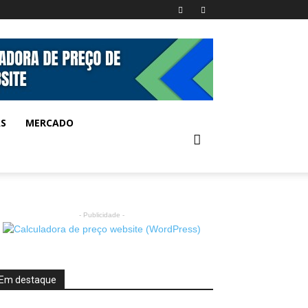
AS
MERCADO
- Publicidade -
Em destaque