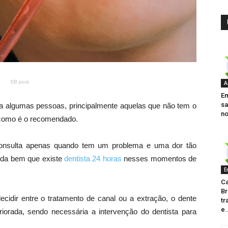
SB post
A
Em
sa
ara algumas pessoas, principalmente aquelas que não tem o
no
 como é o recomendado.
onsulta apenas quando tem um problema e uma dor tão
nda bem que existe
dentista 24 horas
nesses momentos de
E
Ca
Br
idir entre o tratamento de canal ou a extração, o dente
tr
e.
iorada, sendo necessária a intervenção do dentista para