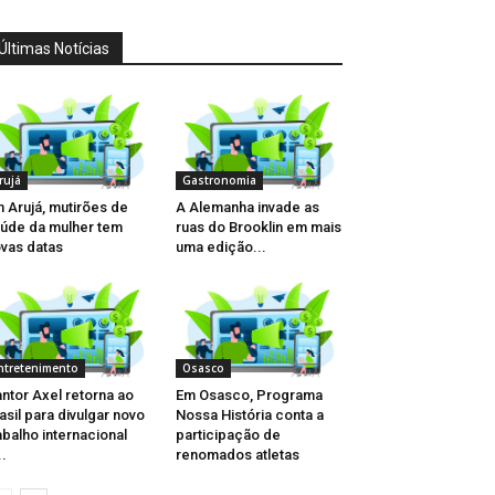
Últimas Notícias
rujá
Gastronomia
 Arujá, mutirões de
A Alemanha invade as
úde da mulher tem
ruas do Brooklin em mais
vas datas
uma edição...
ntretenimento
Osasco
ntor Axel retorna ao
Em Osasco, Programa
asil para divulgar novo
Nossa História conta a
abalho internacional
participação de
..
renomados atletas