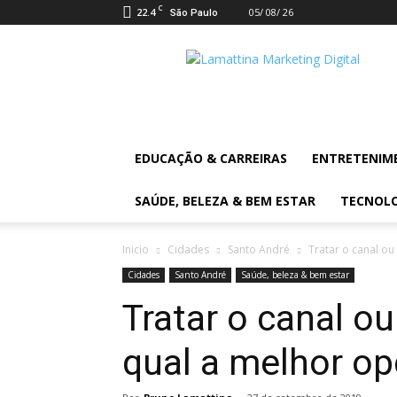
C
22.4
05/ 08/ 26
São Paulo
Lamattina
Digital
News
EDUCAÇÃO & CARREIRAS
ENTRETENIM
SAÚDE, BELEZA & BEM ESTAR
TECNOL
Inicio
Cidades
Santo André
Tratar o canal ou
Cidades
Santo André
Saúde, beleza & bem estar
Tratar o canal ou
qual a melhor o