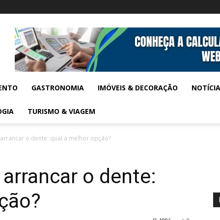
ENTO
GASTRONOMIA
IMÓVEIS & DECORAÇÃO
NOTÍCI
OGIA
TURISMO & VIAGEM
 arrancar o dente: qual a melhor opção?
 arrancar o dente:
pção?