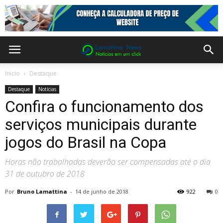
Inicio
Destaque
Destaque
Notícias
Confira o funcionamento dos
serviços municipais durante
jogos do Brasil na Copa
Horas não trabalhadas deverão ser compensadas até o dia
31 de outubro de 2018
Por
Bruno Lamattina
-
14 de junho de 2018
922
0