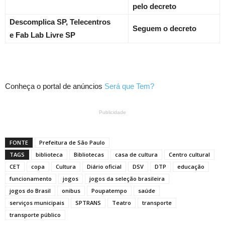
pelo decreto
Descomplica SP, Telecentros
Seguem o decreto
e Fab Lab Livre SP
Conheça o portal de anúncios
Será que Tem?
Publicidade
FONTE
Prefeitura de São Paulo
TAGS
biblioteca
Bibliotecas
casa de cultura
Centro cultural
CET
copa
Cultura
Diário oficial
DSV
DTP
educação
funcionamento
jogos
jogos da seleção brasileira
jogos do Brasil
onibus
Poupatempo
saúde
serviços municipais
SPTRANS
Teatro
transporte
transporte público