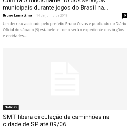
Confira o funcionamento dos serviços
municipais durante jogos do Brasil na...
Bruno Lamattina
-
14 de junho de 2018
0
Um decreto assinado pelo prefeito Bruno Covas e publicado no Diário
Oficial do sábado (9) estabelece como será o expediente dos órgãos
e entidades...
Notícias
SMT libera circulação de caminhões na
cidade de SP até 09/06