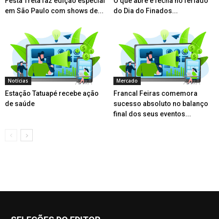
Festa Treta faz edição especial
O que abre e fecha no feriado
em São Paulo com shows de...
do Dia do Finados...
Notícias
Mercado
Estação Tatuapé recebe ação
Francal Feiras comemora
de saúde
sucesso absoluto no balanço
final dos seus eventos...