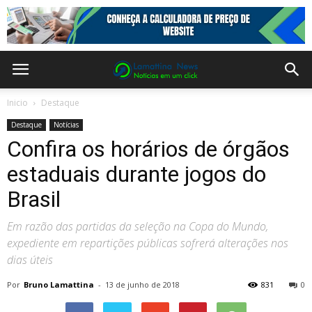
Inicio
Destaque
Destaque
Notícias
Confira os horários de órgãos
estaduais durante jogos do
Brasil
Em razão das partidas da seleção na Copa do Mundo,
expediente em repartições públicas sofrerá alterações nos
dias úteis
Por
Bruno Lamattina
-
13 de junho de 2018
831
0