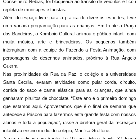
Conselheiro Nébias, foi bloqueada ao trânsito de veículos e ficou
repleta de munícipes e turistas.
Além do espaço livre para a prática de diversos esportes, teve
uma variada programação para as crianças. Em frente à Praça
das Bandeiras, o Komboio Cultural animou o público infantil com
muita música, arte e brincadeiras. Os pequenos também
interagiram com a equipe do Fazendo a Festa Animação, com
personagens de desenhos animados, próximo à Rua Ângelo
Guerra.
Nas proximidades da Rua da Paz, o colégio e a universidade
Santa Cecília, levaram atividades como pular corda, circuito,
corrida do saco e cama elástica para as crianças, que ainda
ganharam pirulitos de chocolate. “Este ano é o primeiro domingo
que estamos aqui. Aproveitamos que é o final de semana que
antecede a Páscoa para fazermos esta grande festa com nossos
alunos e toda a população”, disse a diretora geral da recreação
infantil ao ensino médio do colégio, Marilisa Grottone.
A russa radicada em Santos há 10 anos, Elena Tsujita, 37, levou