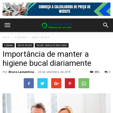
Inicio
Cidades
Santo André
Cidades
Santo André
Saúde, beleza & bem estar
Importância de manter a
higiene bucal diariamente
Por
Bruno Lamattina
-
26 de setembro de 2019
696
0