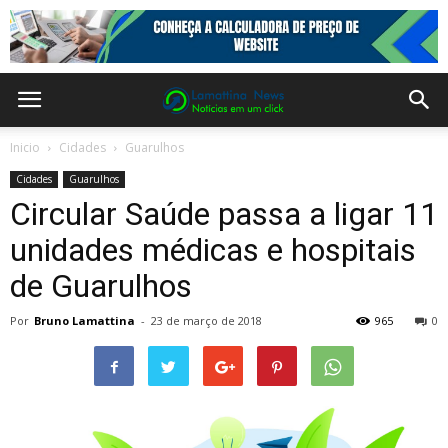
Inicio
Cidades
Guarulhos
Cidades
Guarulhos
Circular Saúde passa a ligar 11
unidades médicas e hospitais
de Guarulhos
Por
Bruno Lamattina
-
23 de março de 2018
965
0