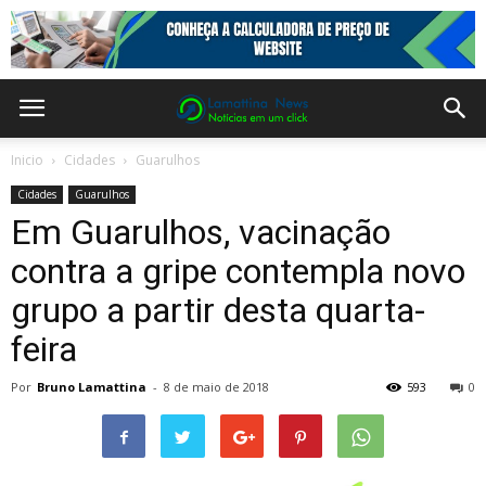
Inicio
Cidades
Guarulhos
Cidades
Guarulhos
Em Guarulhos, vacinação
contra a gripe contempla novo
grupo a partir desta quarta-
feira
Por
Bruno Lamattina
-
8 de maio de 2018
593
0