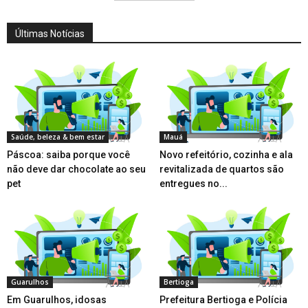
Últimas Notícias
Saúde, beleza & bem estar
Mauá
Páscoa: saiba porque você
Novo refeitório, cozinha e ala
não deve dar chocolate ao seu
revitalizada de quartos são
pet
entregues no...
Guarulhos
Bertioga
Em Guarulhos, idosas
Prefeitura Bertioga e Polícia