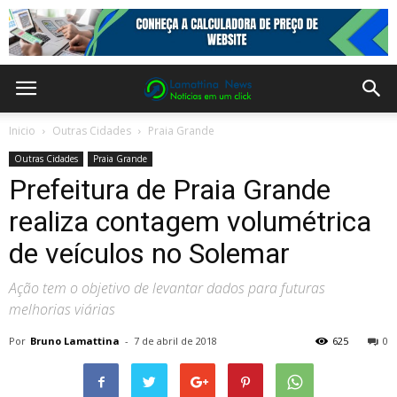
Inicio
Outras Cidades
Praia Grande
Outras Cidades
Praia Grande
Prefeitura de Praia Grande
realiza contagem volumétrica
de veículos no Solemar
Ação tem o objetivo de levantar dados para futuras
melhorias viárias
Por
Bruno Lamattina
-
7 de abril de 2018
625
0