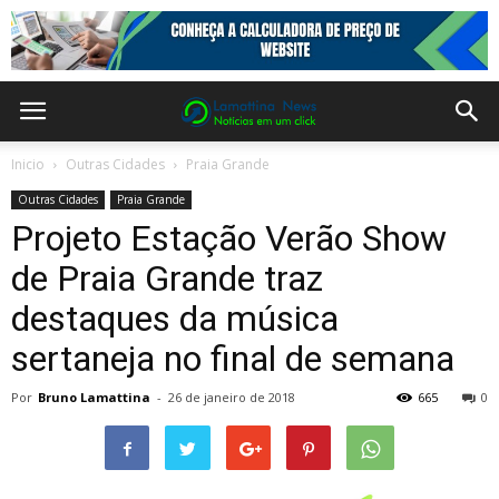
Inicio
Outras Cidades
Praia Grande
Outras Cidades
Praia Grande
Projeto Estação Verão Show
de Praia Grande traz
destaques da música
sertaneja no final de semana
Por
Bruno Lamattina
-
26 de janeiro de 2018
665
0