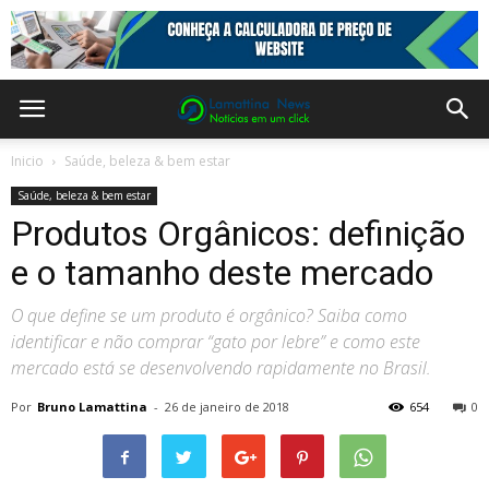
Inicio
Saúde, beleza & bem estar
Saúde, beleza & bem estar
Produtos Orgânicos: definição
e o tamanho deste mercado
O que define se um produto é orgânico? Saiba como
identificar e não comprar “gato por lebre” e como este
mercado está se desenvolvendo rapidamente no Brasil.
Por
Bruno Lamattina
-
26 de janeiro de 2018
654
0