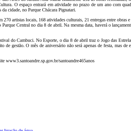
Cultura. O espaço entrará em atividade no prazo de um ano com quadras
ues da cidade, no Parque Chácara Pignatari.
270 artistas locais, 168 atividades culturais, 21 entregas entre obras
no Parque Central no dia 8 de abril. Na mesma data, haverá o lançamen
ival do Cambuci. No Esporte, o dia 8 de abril traz o Jogo das Estrel
to de gestão. O mês de aniversário não será apenas de festa, mas de 
 site www3.santoandre.sp.gov.br/santoandre465anos
r ligação de água