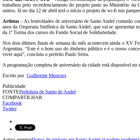
trabalhou pelo recredenciamento do projeto junto ao Ministério da 
outros. Já no dia 12 de abril terá o início o projeto de wi-fi nos parq
Artistas
– As festividades de aniversário de Santo André contarão com 
anos da Orquestra Sinfônica de Santo André, que vai se apresentar 
da 1ª Turma dos cursos do Fundo Social de Solidariedade.
Nos dois últimos finais de semana do mês acontecem ainda o XV Fest
Argentina. “Este é o bom uso do dinheiro público e é o nosso concei
viver aqui”, concluiu o prefeito Paulo Serra.
A programação completa de aniversário da cidade está disponível no
Escrito por
Guilherme Menezes
Publicidade
FONTE
Prefeitura de Santo de André
COMPARTILHAR
Facebook
Twitter
Artigo anterior
Donos de imóveis em Santo André já podem moderniza