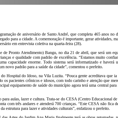
rogramação de aniversário de Santo André, que completa 465 anos no dia
gado para a cidade. A comemoração é importante, gerar atividades, mas
sário em entrevista coletiva na quarta-feira (28).
de Pronto Atendimento) Bangu, no dia 21 de abril, que será um equ
 crianças e qualidade com padrão de excelência. “Estamos muito conf
uma capacidade enorme. Todo sistema será informatizado e haverá um
um novo padrão para a saúde da cidade”, comentou o prefeito.
 do Hospital do Idoso, na Vila Luzita. “Pouca gente acreditava que i
o os pacientes crônicos e idosos, com todo carinho e atenção que mere
cipal equipamento de saúde do município agora terá uma central para ag
ara aulas, lazer e cultura. Trata-se do CESA (Centro Educacional de 
onta com três andares e atenderá 700 crianças. “Este CESA não fica d
 estrutura para lazer e atividades culturais”, enfatizou o prefeito.
as Artes do Jardim Ana Maria finalmente terá as obras retomadas, no 