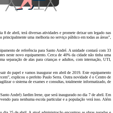
 8 de abril, terá diversas atividades e promete deixar um legado nas
 principalmente uma melhoria no serviço público em todas as áreas”,
ipamento de referência para Santo André. A unidade contará com 33
iantes neste novo equipamento. Cerca de 40% da cidade não tinha uma
a separação de alas para crianças e adultos, com internação, UTI,
a sair do papel e vamos inaugurar em abril de 2019. Este equipamento
cem”, explicou o prefeito Paulo Serra. Outra novidade é o Centro de
ilizar o sistema de exames e consultas, totalmente informatizado, de
Santo André) Jardim Irene, que será inaugurado no dia 7 de abril. Em
evendo para nenhuma escola particular e a população verá isso. Além
dia 25 de abril. A atual administração encontrou as obras paradas e