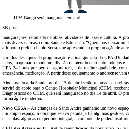
UPA Bangu será inaugurada em abril
SB post
Inaugurações, retomada de obras, atividades de lazer e cultura. A p
mais diversas áreas, como Saúde e Educação. “Queremos deixar um le
afirmou o prefeito Paulo Serra, que apresentou a programação de aniver
Um dos destaques da programação é a inauguração da UPA (Unidade 
leitos, maquinário moderno, divisão de atendimento entre adultos e
UPA 24 horas por perto e agora terá, e da melhor qualidade, com 
emergência, medicação. A partir deste equipamento o andreense verá 
Ainda na área da Saúde, no dia 15 de abril serão retomadas as obras
servirá de apoio para o Centro Hospitalar Municipal (CHM) recebend
Diagnósticos do CHM, que será inaugurado no dia 14 de abril. O prin
forma ágil e moderna.
Novo CESA –
As crianças de Santo André ganharão um novo espaço p
um amplo espaço, a obra que estava parada já há algumas gestões, c
das aulas, algumas em período integral, a comunidade poderá usufruir da
CEU das Artes e wi-fi
– Antiga reivindicação da população, o CEU d