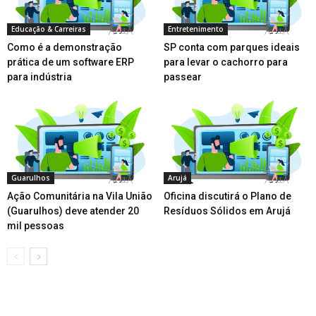
Educação & Carreiras
Entretenimento
Como é a demonstração
SP conta com parques ideais
prática de um software ERP
para levar o cachorro para
para indústria
passear
Guarulhos
Arujá
Ação Comunitária na Vila União
Oficina discutirá o Plano de
(Guarulhos) deve atender 20
Resíduos Sólidos em Arujá
mil pessoas