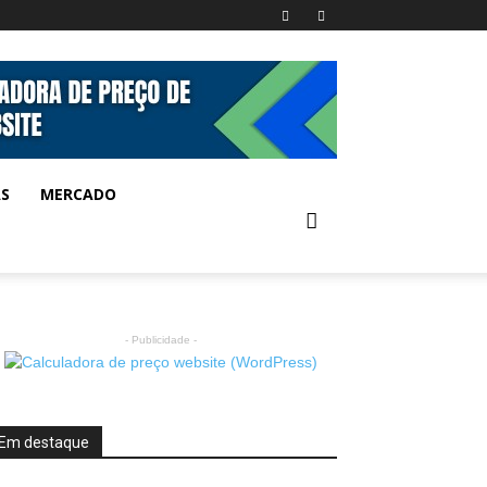
AS
MERCADO
- Publicidade -
Em destaque