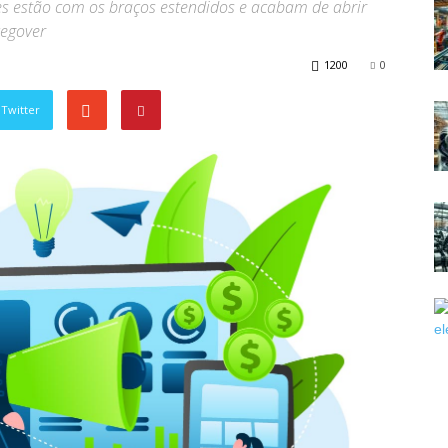
s estão com os braços estendidos e acabam de abrir
cegover
1200
0
Twitter