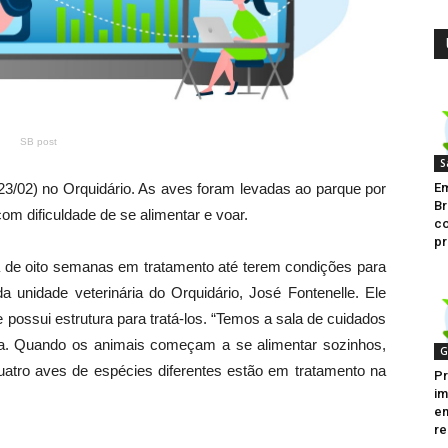
SB post
S
Em
 (23/02) no Orquidário. As aves foram levadas ao parque por
Br
om dificuldade de se alimentar e voar.
co
pr
 de oito semanas em tratamento até terem condições para
a unidade veterinária do Orquidário, José Fontenelle. Ele
 possui estrutura para tratá-los. “Temos a sala de cuidados
ica. Quando os animais começam a se alimentar sozinhos,
G
uatro aves de espécies diferentes estão em tratamento na
Pr
im
en
re