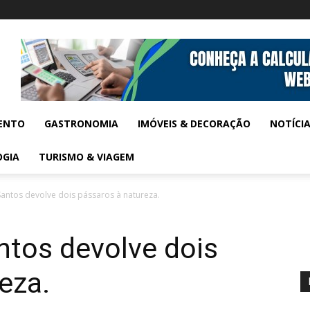
ENTO
GASTRONOMIA
IMÓVEIS & DECORAÇÃO
NOTÍCI
OGIA
TURISMO & VIAGEM
antos devolve dois pássaros à natureza.
ntos devolve dois
eza.