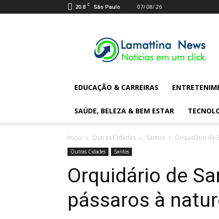
C
20.8
07/ 08/ 26
São Paulo
Lamattina
Digital
News
EDUCAÇÃO & CARREIRAS
ENTRETENIM
SAÚDE, BELEZA & BEM ESTAR
TECNOL
Inicio
Outras Cidades
Santos
Orquidário de S
Outras Cidades
Santos
Orquidário de Sa
pássaros à natur