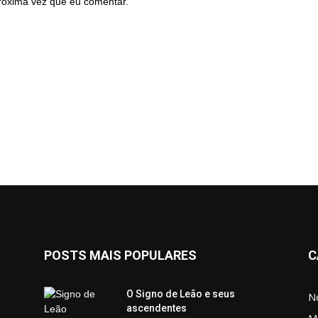
róxima vez que eu comentar.
POSTS MAIS POPULARES
C
O Signo de Leão e seus
No
ascendentes