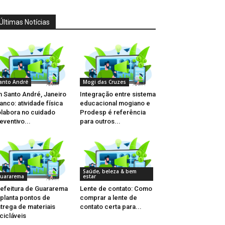
Últimas Notícias
anto André
Mogi das Cruzes
 Santo André, Janeiro
Integração entre sistema
anco: atividade física
educacional mogiano e
labora no cuidado
Prodesp é referência
eventivo...
para outros...
Saúde, beleza & bem
uararema
estar
efeitura de Guararema
Lente de contato: Como
planta pontos de
comprar a lente de
trega de materiais
contato certa para...
cicláveis