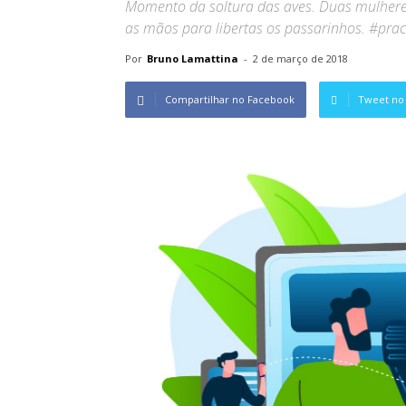
Momento da soltura das aves. Duas mulhere
as mãos para libertas os passarinhos. #pra
Por
Bruno Lamattina
-
2 de março de 2018
Compartilhar no Facebook
Tweet no 