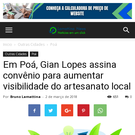
Inicio
Outras Cidades
Poá
Outras Cidades
Poá
Em Poá, Gian Lopes assina
convênio para aumentar
visibilidade do artesanato local
Por
Bruno Lamattina
-
2 de março de 2018
651
0