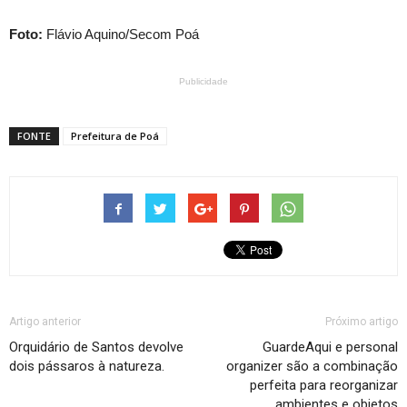
Foto:
Flávio Aquino/Secom Poá
Publicidade
FONTE
Prefeitura de Poá
Artigo anterior
Próximo artigo
Orquidário de Santos devolve
GuardeAqui e personal
dois pássaros à natureza.
organizer são a combinação
perfeita para reorganizar
ambientes e objetos