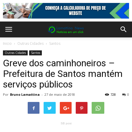
Inicio
Outras Cidades
Santos
Outras Cidades
Santos
Greve dos caminhoneiros –
Prefeitura de Santos mantém
serviços públicos
Por
Bruno Lamattina
-
27 de maio de 2018
728
0
SB post