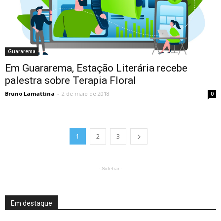
Guararema
Em Guararema, Estação Literária recebe
palestra sobre Terapia Floral
Bruno Lamattina
-
2 de maio de 2018
0
1
2
3
- Sidebar -
Em destaque