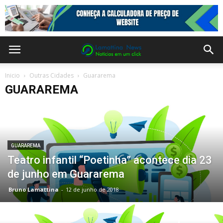
Inicio
Outras Cidades
Guararema
GUARAREMA
GUARAREMA
Teatro infantil “Poetinha” acontece dia 23
de junho em Guararema
Bruno Lamattina
-
12 de junho de 2018