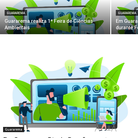
GUARAREMA
GUARAREMA
Guararema realiza 1ª Feira de Ciências
Em Guarar
Ambientais
durante F
Guararema