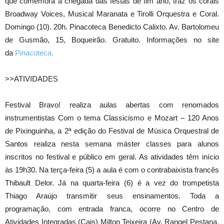
que comemora a chegada das festas de fim ano, traz os corais
Broadway Voices, Musical Maranata e Tirolli Orquestra e Coral.
Domingo (10). 20h. Pinacoteca Benedicto Calixto. Av. Bartolomeu
de Gusmão, 15, Boqueirão. Gratuito. Informações no site
da
Pinacoteca.
>>ATIVIDADES
Festival Bravo! realiza aulas abertas com renomados
instrumentistas Com o tema Classicismo e Mozart – 120 Anos
de Pixinguinha, a 2ª edição do Festival de Música Orquestral de
Santos realiza nesta semana máster classes para alunos
inscritos no festival e público em geral. As atividades têm início
às 19h30. Na terça-feira (5) a aula é com o contrabaixista francês
Thibault Delor. Já na quarta-feira (6) é a vez do trompetista
Thiago Araújo transmitir seus ensinamentos. Toda a
programação, com entrada franca, ocorre no Centro de
Atividades Integradas (Cais) Milton Teixeira (Av. Rangel Pestana,