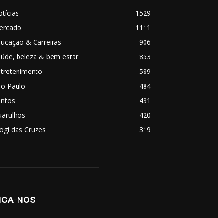
tícias
1529
ercado
1111
ucação & Carreiras
906
úde, beleza & bem estar
853
ntretenimento
589
ão Paulo
484
antos
431
uarulhos
420
ogi das Cruzes
319
IGA-NOS