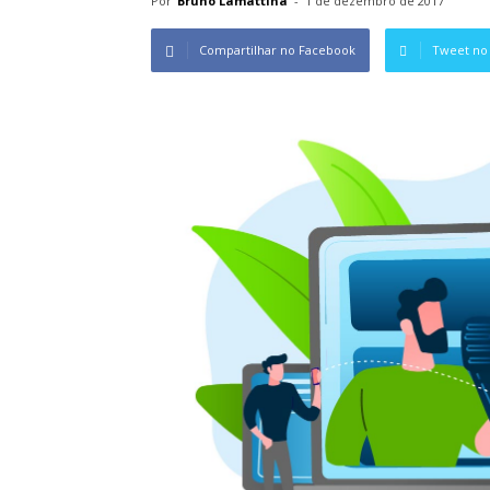
Por
Bruno Lamattina
-
1 de dezembro de 2017
Compartilhar no Facebook
Tweet no 