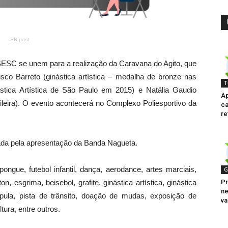
SB post
 SESC se unem para a realização da Caravana do Agito, que
cisco Barreto (ginástica artística – medalha de bronze nas
T
tica Artística de São Paulo em 2015) e Natália Gaudio
Ap
sileira). O evento acontecerá no Complexo Poliesportivo da
ca
re
tada pela apresentação da Banda Nagueta.
ngue, futebol infantil, dança, aerodance, artes marciais,
G
on, esgrima, beisebol, grafite, ginástica artística, ginástica
Pr
ne
la-pula, pista de trânsito, doação de mudas, exposição de
va
tura, entre outros.