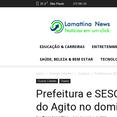
C
21.2
07/ 08/ 26
São Paulo
Lamattina
Digital
News
EDUCAÇÃO & CARREIRAS
ENTRETENIM
SAÚDE, BELEZA & BEM ESTAR
TECNOL
Inicio
Outras Cidades
Osasco
Prefeitura e S
Outras Cidades
Osasco
Prefeitura e SES
do Agito no dom