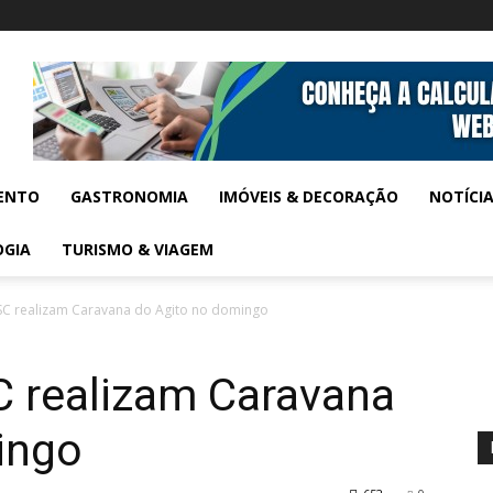
ENTO
GASTRONOMIA
IMÓVEIS & DECORAÇÃO
NOTÍCI
OGIA
TURISMO & VIAGEM
ESC realizam Caravana do Agito no domingo
C realizam Caravana
ingo