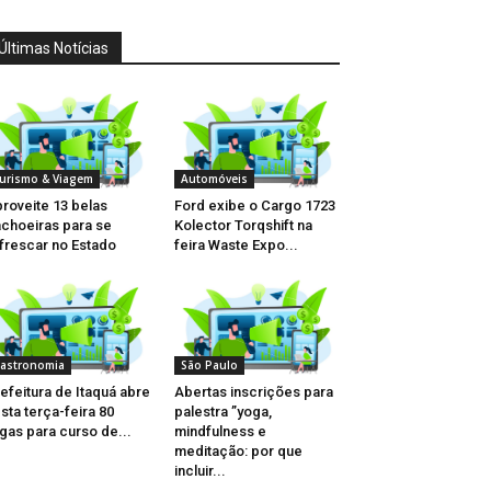
Últimas Notícias
urismo & Viagem
Automóveis
roveite 13 belas
Ford exibe o Cargo 1723
choeiras para se
Kolector Torqshift na
frescar no Estado
feira Waste Expo...
astronomia
São Paulo
efeitura de Itaquá abre
Abertas inscrições para
sta terça-feira 80
palestra ”yoga,
gas para curso de...
mindfulness e
meditação: por que
incluir...