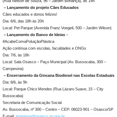
(Rua Nelson de Souza, 96 – Jardim Bonança), às 14h
–
Lançamento do projeto Cães Educados
Cães educados e donos felizes!
Dia: 6/6, das 18h às 20h
Local: Pet Parque (Avenida Franz Voegeli, 930 – Jardim Wilson)
–
Lançamento do Banco de Ideias
–
#AcabeComaPoluiçãoPlástica
Ação contínua com escolas, faculdades e ONGs
Dia: 7/6, às 18h
Local: Sala Osasco – Paço Municipal (Av. Bussocaba, 300 –
Campesina)
–
Encerramento da Gincana Biodiesel nas Escolas Estaduais
Dia: 8/6, às 9h
Local: Parque Chico Mendes (Rua Lázaro Suave, 15 – City
Bussocaba)
Secretaria de Comunicação Social
Av. Bussocaba, nº 300 – Centro – CEP: 06023-901 – Osasco/SP
E-mail:
imprensa@osasco.sp.gov.br