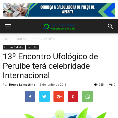
Inicio
Outras Cidades
Peruíbe
Outras Cidades
Peruíbe
13º Encontro Ufológico de
Peruíbe terá celebridade
Internacional
Por
Bruno Lamattina
-
5 de junho de 2018
765
0