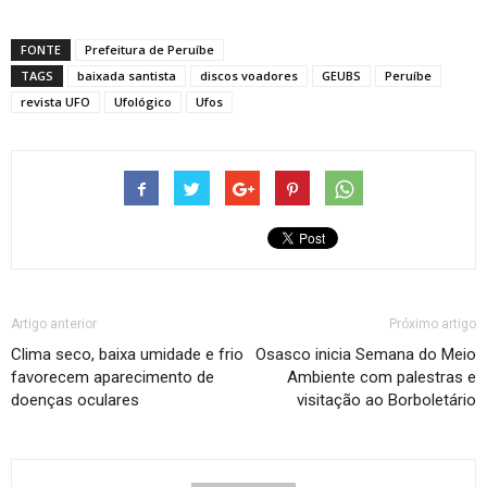
FONTE
Prefeitura de Peruíbe
TAGS
baixada santista
discos voadores
GEUBS
Peruíbe
revista UFO
Ufológico
Ufos
Artigo anterior
Próximo artigo
Clima seco, baixa umidade e frio
Osasco inicia Semana do Meio
favorecem aparecimento de
Ambiente com palestras e
doenças oculares
visitação ao Borboletário