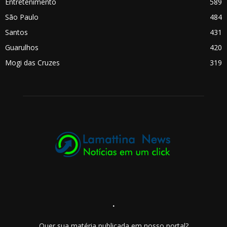
Entretenimento
589
São Paulo
484
Santos
431
Guarulhos
420
Mogi das Cruzes
319
.
Quer sua matéria publicada em nosso portal?