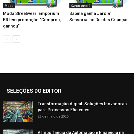
Moda
Santo André
Moda Streetwear: Emporium
Sabina ganha Jardim
BR tem promoção “Comprou,
Sensorial no Dia das Crianças
ganhou”
SELEÇÕES DO EDITOR
Transformação digital: Soluções Inovadoras
para Processos Eficientes
23 de maio de 2025
A Importância da Automação e Eficiência na