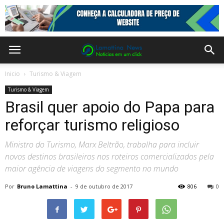
Inicio
Turismo & Viagem
Turismo & Viagem
Brasil quer apoio do Papa para
reforçar turismo religioso
Ministro do Turismo, Marx Beltrão, trabalha para incluir
novos destinos brasileiros nos roteiros comercializados pela
maior agência de viagens do segmento no mundo
Por
Bruno Lamattina
-
9 de outubro de 2017
806
0