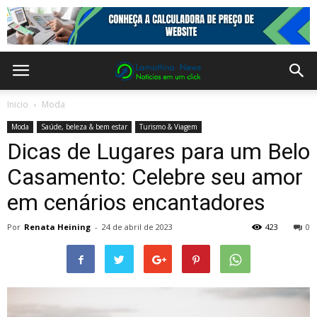
Inicio
Moda
Moda
Saúde, beleza & bem estar
Turismo & Viagem
Dicas de Lugares para um Belo
Casamento: Celebre seu amor
em cenários encantadores
Por
Renata Heining
-
24 de abril de 2023
423
0