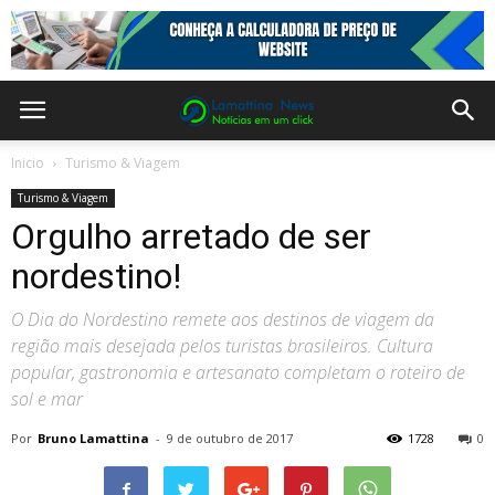
Inicio
Turismo & Viagem
Turismo & Viagem
Orgulho arretado de ser
nordestino!
O Dia do Nordestino remete aos destinos de viagem da
região mais desejada pelos turistas brasileiros. Cultura
popular, gastronomia e artesanato completam o roteiro de
sol e mar
Por
Bruno Lamattina
-
9 de outubro de 2017
1728
0