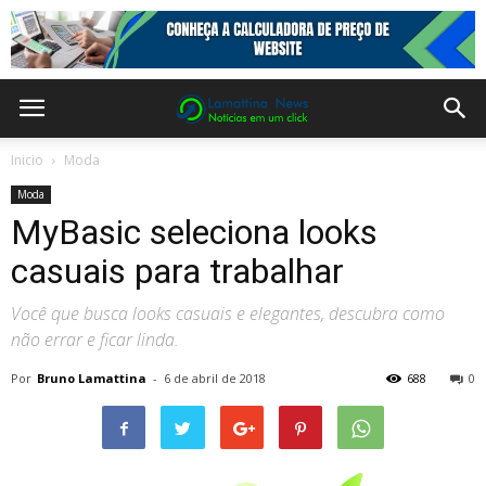
Inicio
Moda
Moda
MyBasic seleciona looks
casuais para trabalhar
Você que busca looks casuais e elegantes, descubra como
não errar e ficar linda.
Por
Bruno Lamattina
-
6 de abril de 2018
688
0