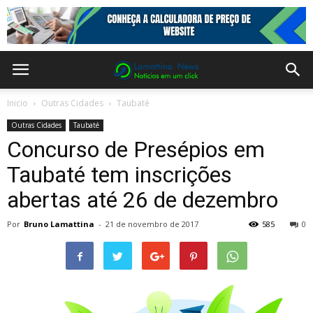
Inicio
Outras Cidades
Taubaté
Outras Cidades
Taubaté
Concurso de Presépios em
Taubaté tem inscrições
abertas até 26 de dezembro
Por
Bruno Lamattina
-
21 de novembro de 2017
585
0