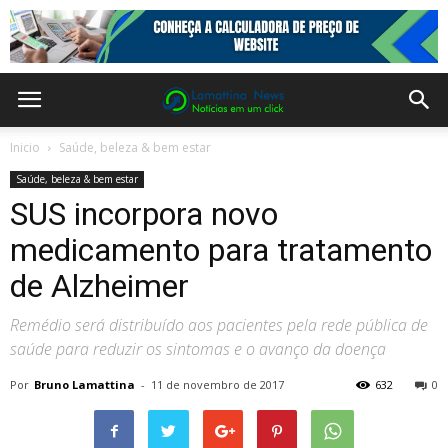
Inicio
Saúde, beleza & bem estar
Saúde, beleza & bem estar
SUS incorpora novo
medicamento para tratamento
de Alzheimer
Remédio será distribuído aos pacientes pela rede pública de
saúde para reduzir os sintomas e o avanço da doença
Por
Bruno Lamattina
-
11 de novembro de 2017
632
0