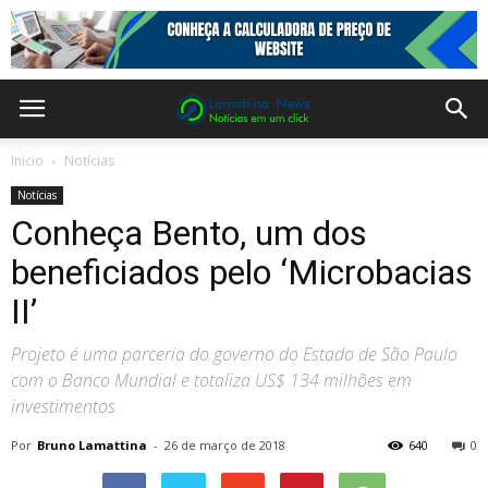
Inicio
Notícias
Notícias
Conheça Bento, um dos
beneficiados pelo ‘Microbacias
II’
Projeto é uma parceria do governo do Estado de São Paulo
com o Banco Mundial e totaliza US$ 134 milhões em
investimentos
Por
Bruno Lamattina
-
26 de março de 2018
640
0