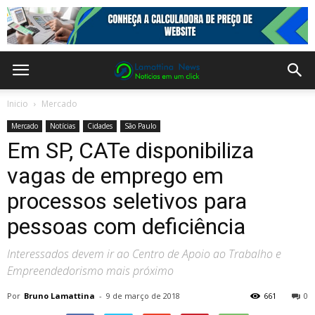
Inicio
Mercado
Mercado
Notícias
Cidades
São Paulo
Em SP, CATe disponibiliza
vagas de emprego em
processos seletivos para
pessoas com deficiência
Interessados devem ir ao Centro de Apoio ao Trabalho e
Empreendedorismo mais próximo
Por
Bruno Lamattina
-
9 de março de 2018
661
0