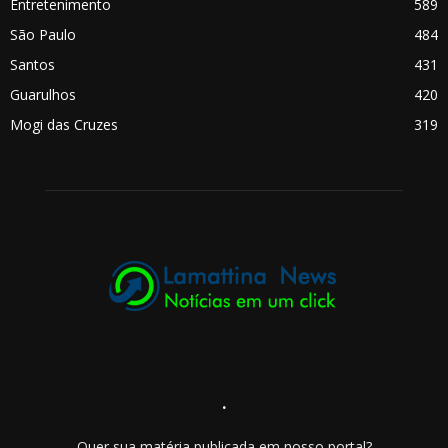
Entretenimento
589
São Paulo
484
Santos
431
Guarulhos
420
Mogi das Cruzes
319
.
Quer sua matéria publicada em nosso portal?