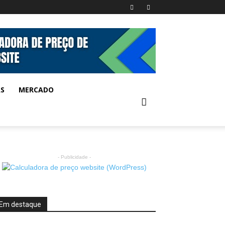
AS
MERCADO
- Publicidade -
Em destaque