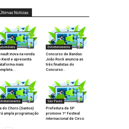
Últimas Notícias
utomóveis
Entretenimento
nault inova na venda
Concurso de Bandas:
 Kwid e apresenta
João Rock anuncia as
ataforma mais
três finalistas do
mpleta...
Concurso...
ntretenimento
São Paulo
a do Choro (Santos)
Prefeitura de SP
rá ampla programação
promove 1º Festival
Internacional de Circo