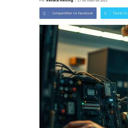
Por
Renata Heining
-
21 de maio de 2025
Compartilhar no Facebook
Tweet no 