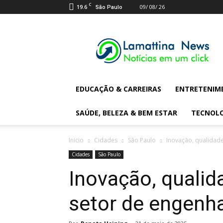
C
19.6
09/ 08/ 26
São Paulo
Lamattina
Digital
News
EDUCAÇÃO & CARREIRAS
ENTRETENIM
SAÚDE, BELEZA & BEM ESTAR
TECNOL
Inicio
Cidades
São Paulo
Inovação, qualidade
Cidades
São Paulo
Inovação, qualid
setor de engenha