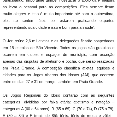
participando. Importante também destacar o apoio da Prefeitura
ao levar o pessoal para as competições. Eles sempre ficam
muito alegres e isso é muito importante até para a autoestima,
eles se sentem úteis por estarem praticando esportes
representando sua cidade e isso é bom para a saúde”.
O Jori reúne 2,6 mil atletas e as delegações ficarão hospedadas
em 15 escolas de São Vicente. Todos os jogos são gratuitos e
ocorrem em clubes e espaços de município, com exceção
apenas das disputas de atletismo e bocha, que serão realizadas
em Praia Grande. A competição classifica atletas, equipes e
cidades para os Jogos Abertos dos Idosos (JAI), que ocorrem
entre os dias 27 e 31 de março, também em Praia Grande.
Os Jogos Regionais do Idoso contarão com as seguintes
categorias, divididas por faixa etária: atletismo e natação –
categorias A (60 a 64 anos), B (65 a 69), C (70 a 74), D (75 a 79),
E (80 a 84) e F (mais de 85); tênis, tênis de mesa e vôlei –