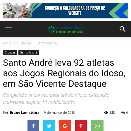
Inicio
Cidades
Santo André
Cidades
Santo André
Santo André leva 92 atletas
aos Jogos Regionais do Idoso,
em São Vicente Destaque
Competição anual acontece até domingo; delegação
andreense disputa 14 modalidades
Por
Bruno Lamattina
-
9 de março de 2018
683
0