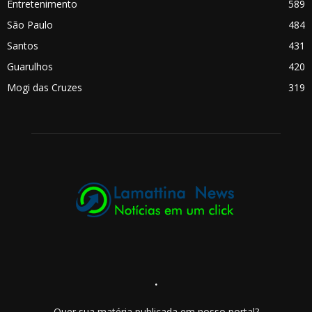
Entretenimento
589
São Paulo
484
Santos
431
Guarulhos
420
Mogi das Cruzes
319
.
Quer sua matéria publicada em nosso portal?