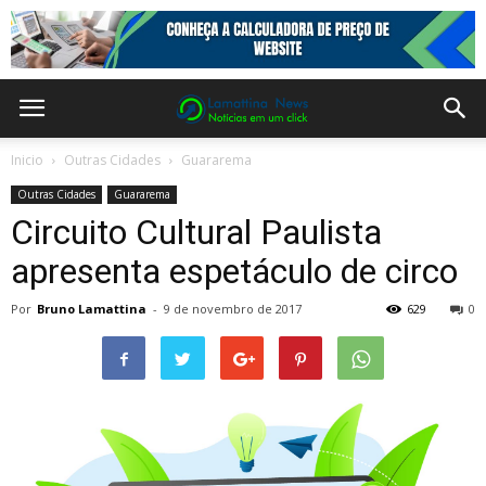
Inicio
Outras Cidades
Guararema
Outras Cidades
Guararema
Circuito Cultural Paulista
apresenta espetáculo de circo
Por
Bruno Lamattina
-
9 de novembro de 2017
629
0