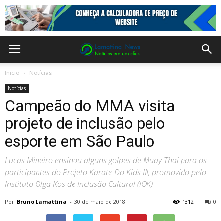
Inicio
Notícias
Notícias
Campeão do MMA visita
projeto de inclusão pelo
esporte em São Paulo
Lucas Mineiro ensinou alguns golpes de Muay Thai para os
participantes do Projeto Karate-Do Kids III, promovido pelo
Instituto Olga Kos de Inclusão Cultural (IOK)
Por
Bruno Lamattina
-
30 de maio de 2018
1312
0