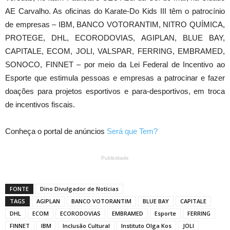
AE Carvalho. As oficinas do Karate-Do Kids III têm o patrocínio
de empresas – IBM, BANCO VOTORANTIM, NITRO QUÍMICA,
PROTEGE, DHL, ECORODOVIAS, AGIPLAN, BLUE BAY,
CAPITALE, ECOM, JOLI, VALSPAR, FERRING, EMBRAMED,
SONOCO, FINNET – por meio da Lei Federal de Incentivo ao
Esporte que estimula pessoas e empresas a patrocinar e fazer
doações para projetos esportivos e para-desportivos, em troca
de incentivos fiscais.
Conheça o portal de anúncios
Será que Tem?
Publicidade
FONTE
Dino Divulgador de Notícias
TAGS
AGIPLAN
BANCO VOTORANTIM
BLUE BAY
CAPITALE
DHL
ECOM
ECORODOVIAS
EMBRAMED
Esporte
FERRING
FINNET
IBM
Inclusão Cultural
Instituto Olga Kos
JOLI