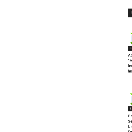
S
A
“M
le
hi
S
Pr
Se
Un
Fa