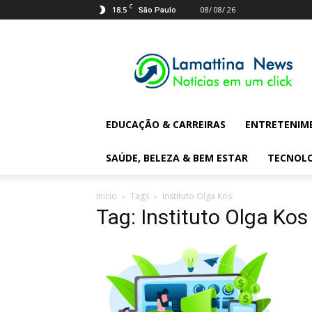
C
18.5
08/ 08/ 26
São Paulo
Lamattina
Digital
News
EDUCAÇÃO & CARREIRAS
ENTRETENIM
SAÚDE, BELEZA & BEM ESTAR
TECNOL
Inicio
Tags
Instituto Olga Kos
Tag: Instituto Olga Kos