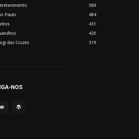
ntretenimento
589
ão Paulo
484
antos
431
uarulhos
420
ogi das Cruzes
319
IGA-NOS