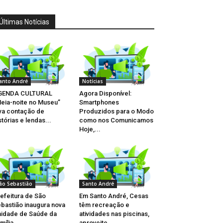
Últimas Notícias
anto André
Notícias
GENDA CULTURAL
Agora Disponível:
eia-noite no Museu”
Smartphones
va contação de
Produzidos para o Modo
stórias e lendas...
como nos Comunicamos
Hoje,...
ão Sebastião
Santo André
efeitura de São
Em Santo André, Cesas
bastião inaugura nova
têm recreação e
idade de Saúde da
atividades nas piscinas,
mília...
aproveite...