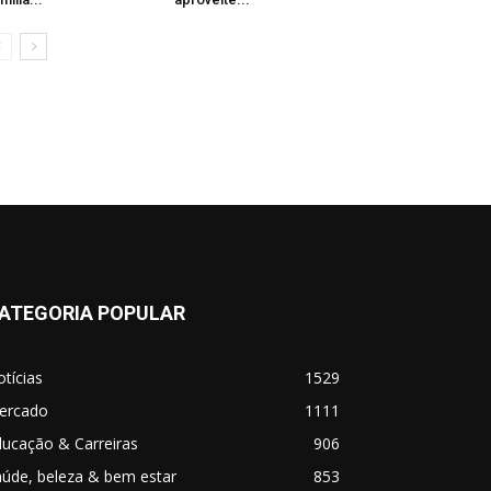
ATEGORIA POPULAR
tícias
1529
ercado
1111
ucação & Carreiras
906
úde, beleza & bem estar
853