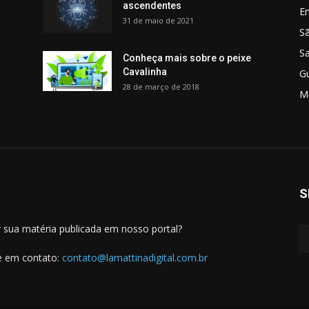
ascendentes
E
31 de maio de 2021
S
S
Conheça mais sobre o peixe
Cavalinha
G
28 de março de 2018
M
S
 sua matéria publicada em nosso portal?
e em contato:
contato@lamattinadigital.com.br