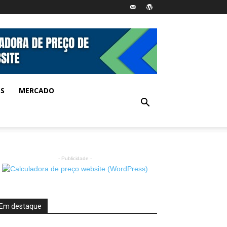
AS
MERCADO
- Publicidade -
Em destaque