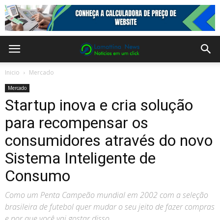
Inicio
Mercado
Mercado
Startup inova e cria solução
para recompensar os
consumidores através do novo
Sistema Inteligente de
Consumo
Como um Penta Campeão mundial em 2002 com a seleção
brasileira de futebol quer mudar o seu jeito de fazer compras
e por que você vai gostar disso…