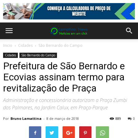
Inicio
Cidades
São Bernardo do Campo
Cidades
São Bernardo do Campo
Prefeitura de São Bernardo e
Ecovias assinam termo para
revitalização de Praça
Administração e concessionária autorizam a Praça Zumbi
dos Palmares, no Jardim Calux, em Praça-Parque
Por
Bruno Lamattina
-
8 de março de 2018
889
0