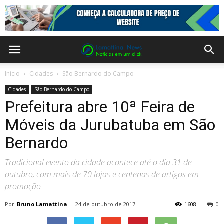
Inicio
Cidades
São Bernardo do Campo
Cidades
São Bernardo do Campo
Prefeitura abre 10ª Feira de
Móveis da Jurubatuba em São
Bernardo
Tradicional evento da cidade acontece até o dia 31 de
outubro, com mais de 70 lojas e centenas de artigos em
promoção
Por
Bruno Lamattina
-
24 de outubro de 2017
1608
0