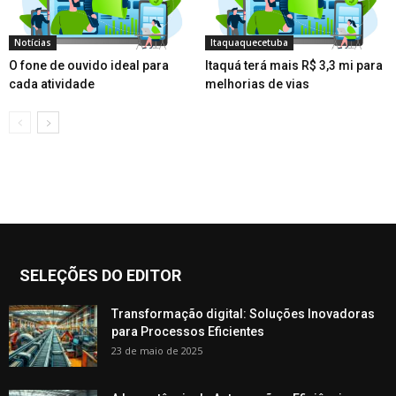
Notícias
Itaquaquecetuba
O fone de ouvido ideal para
Itaquá terá mais R$ 3,3 mi para
cada atividade
melhorias de vias
SELEÇÕES DO EDITOR
Transformação digital: Soluções Inovadoras
para Processos Eficientes
23 de maio de 2025