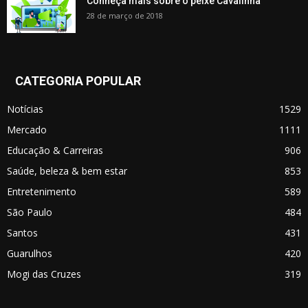
Conheça mais sobre o peixe Cavalinha
28 de março de 2018
CATEGORIA POPULAR
Notícias
1529
Mercado
1111
Educação & Carreiras
906
Saúde, beleza & bem estar
853
Entretenimento
589
São Paulo
484
Santos
431
Guarulhos
420
Mogi das Cruzes
319