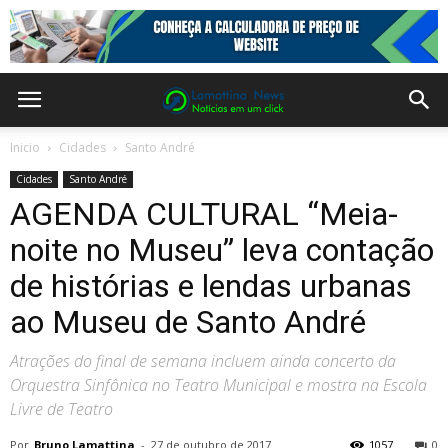
Inicio
Cidades
Santo André
Cidades
Santo André
AGENDA CULTURAL “Meia-
noite no Museu” leva contação
de histórias e lendas urbanas
ao Museu de Santo André
Atrações do final de semana incluem ainda concerto da
Orquestra Sinfônica no Teatro Municipal e mostra na Escola
Livre de Teatro
Por
Bruno Lamattina
-
27 de outubro de 2017
1057
0