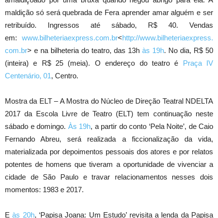
maldição só será quebrada de Fera aprender amar alguém e ser
retribuído. Ingressos até sábado, R$ 40. Vendas
em:
www.bilheteriaexpress.com.br
<
http://www.bilheteriaexpress.
com.br
> e na bilheteria do teatro, das 13h
às 19h
. No dia, R$ 50
(inteira) e R$ 25 (meia). O endereço do teatro é
Praça IV
Centenário, 01
, Centro.
Mostra da ELT – A Mostra do Núcleo de Direção Teatral NDELTA
2017 da Escola Livre de Teatro (ELT) tem continuação neste
sábado e domingo.
Às 19h
, a partir do conto ‘Pela Noite’, de Caio
Fernando Abreu, será realizada a ficcionalização da vida,
materializada por depoimentos pessoais dos atores e por relatos
potentes de homens que tiveram a oportunidade de vivenciar a
cidade de São Paulo e travar relacionamentos nesses dois
momentos: 1983 e 2017.
E
às 20h
, ‘Papisa Joana: Um Estudo’ revisita a lenda da Papisa