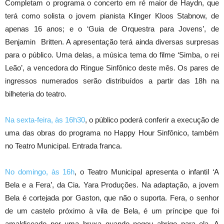
Completam o programa o concerto em ré maior de Haydn, que
terá como solista o jovem pianista Klinger Kloos Stabnow, de
apenas 16 anos; e o ‘Guia de Orquestra para Jovens’, de
Benjamin Britten. A apresentação terá ainda diversas surpresas
para o público. Uma delas, a música tema do filme ‘Simba, o rei
Leão’, a vencedora do Ringue Sinfônico deste mês. Os pares de
ingressos numerados serão distribuídos a partir das 18h na
bilheteria do teatro.
Na sexta-feira, às 16h30
, o público poderá conferir a execução de
uma das obras do programa no Happy Hour Sinfônico, também
no Teatro Municipal. Entrada franca.
No domingo, às 16h
, o Teatro Municipal apresenta o infantil ‘A
Bela e a Fera’, da Cia. Yara Produções. Na adaptação, a jovem
Bela é cortejada por Gaston, que não o suporta. Fera, o senhor
de um castelo próximo à vila de Bela, é um príncipe que foi
amaldiçoado por uma bruxa quando negou abrigo para ela. A