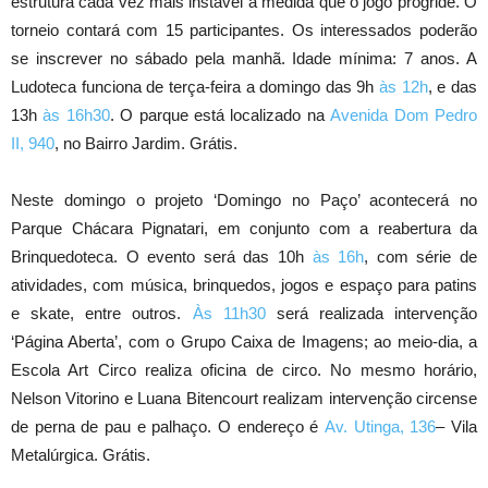
estrutura cada vez mais instável à medida que o jogo progride. O
torneio contará com 15 participantes. Os interessados poderão
se inscrever no sábado pela manhã. Idade mínima: 7 anos. A
Ludoteca funciona de terça-feira a domingo das 9h
às 12h
, e das
13h
às 16h30
. O parque está localizado na
Avenida Dom Pedro
II, 940
, no Bairro Jardim. Grátis.
Neste domingo o projeto ‘Domingo no Paço’ acontecerá no
Parque Chácara Pignatari, em conjunto com a reabertura da
Brinquedoteca. O evento será das 10h
às 16h
, com série de
atividades, com música, brinquedos, jogos e espaço para patins
e skate, entre outros.
Às 11h30
será realizada intervenção
‘Página Aberta’, com o Grupo Caixa de Imagens; ao meio-dia, a
Escola Art Circo realiza oficina de circo. No mesmo horário,
Nelson Vitorino e Luana Bitencourt realizam intervenção circense
de perna de pau e palhaço. O endereço é
Av. Utinga, 136
– Vila
Metalúrgica. Grátis.