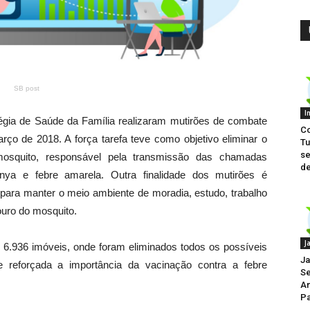
SB post
I
égia de Saúde da Família realizaram mutirões de combate
Co
ço de 2018. A força tarefa teve como objetivo eliminar o
Tu
se
osquito, responsável pela transmissão das chamadas
d
unya e febre amarela. Outra finalidade dos mutirões é
 para manter o meio ambiente de moradia, estudo, trabalho
douro do mosquito.
J
 6.936 imóveis, onde foram eliminados todos os possíveis
Ja
s e reforçada a importância da vacinação contra a febre
Se
Am
Pa