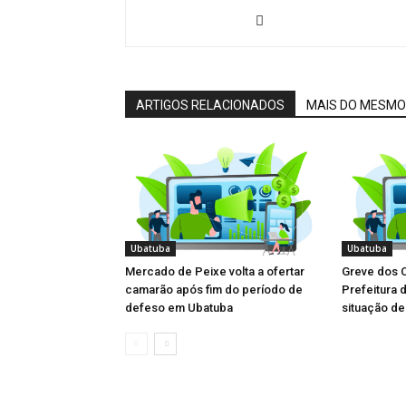
ARTIGOS RELACIONADOS
MAIS DO MESMO
Ubatuba
Ubatuba
Mercado de Peixe volta a ofertar
Greve dos 
camarão após fim do período de
Prefeitura 
defeso em Ubatuba
situação d