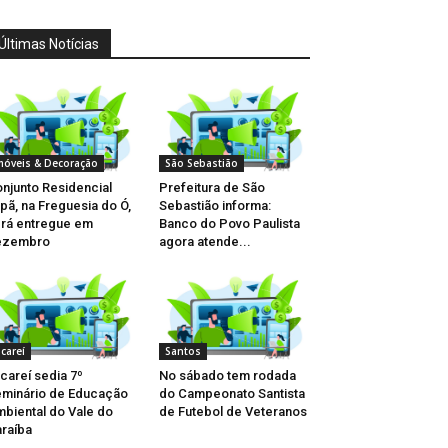
Últimas Notícias
móveis & Decoração
São Sebastião
njunto Residencial
Prefeitura de São
pã, na Freguesia do Ó,
Sebastião informa:
rá entregue em
Banco do Povo Paulista
ezembro
agora atende...
acareí
Santos
careí sedia 7º
No sábado tem rodada
minário de Educação
do Campeonato Santista
biental do Vale do
de Futebol de Veteranos
raíba