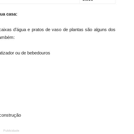
sua casa:
 caixas d’água e pratos de vaso de plantas são alguns dos
 também:
matizador ou de bebedouros
 construção
Publicidade