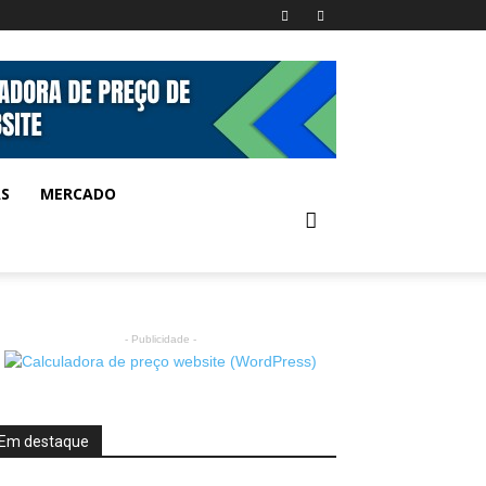
AS
MERCADO
- Publicidade -
Em destaque