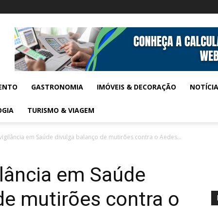
ENTO
GASTRONOMIA
IMÓVEIS & DECORAÇÃO
NOTÍCI
OGIA
TURISMO & VIAGEM
igilância em Saúde divulga balanço de mutirões contra o Aedes...
ilância em Saúde
de mutirões contra o