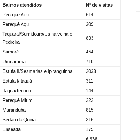
Bairros atendidos
Nº de visitas
Perequê Açu
614
Perequê Açu
309
Taquaral/Sumidouro/Usina velha e
833
Pedreira
Sumaré
454
Umuarama
710
Estufa II/Sesmarias e Ipiranguinha
2033
Estufa I/Itaguá
311
Itaguá/Tenório
144
Perequê Mirim
222
Maranduba
815
Sertão da Quina
316
Enseada
175
6.936