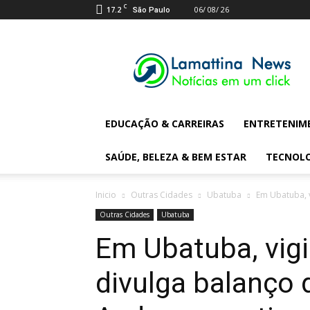
C
17.2
06/ 08/ 26
São Paulo
Lamattina
Digital
News
EDUCAÇÃO & CARREIRAS
ENTRETENIM
SAÚDE, BELEZA & BEM ESTAR
TECNOL
Inicio
Outras Cidades
Ubatuba
Em Ubatuba, v
Outras Cidades
Ubatuba
Em Ubatuba, vig
divulga balanço 