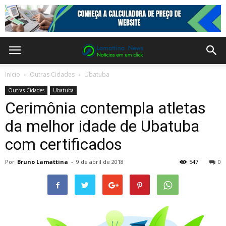
Inicio
Outras Cidades
Ubatuba
Outras Cidades
Ubatuba
Cerimônia contempla atletas
da melhor idade de Ubatuba
com certificados
Por
Bruno Lamattina
-
9 de abril de 2018
547
0