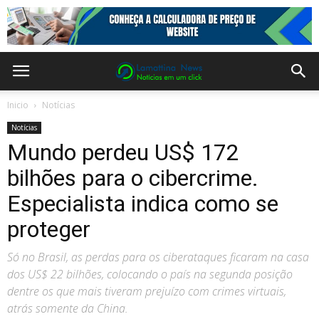
Inicio
Notícias
Notícias
Mundo perdeu US$ 172
bilhões para o cibercrime.
Especialista indica como se
proteger
Só no Brasil, as perdas para os ciberataques ficaram na casa
dos US$ 22 bilhões, colocando o país na segunda posição
dentre os que mais tiveram prejuízo com crimes virtuais,
atrás somente da China.